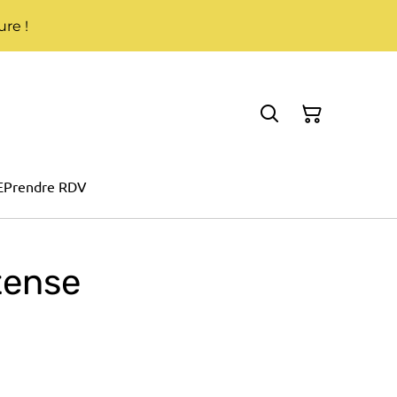
re !
E
Prendre RDV
ntense