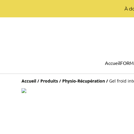
À do
Accueil
FORM
Accueil
/
Produits
/
Physio-Récupération
/
Gel froid in