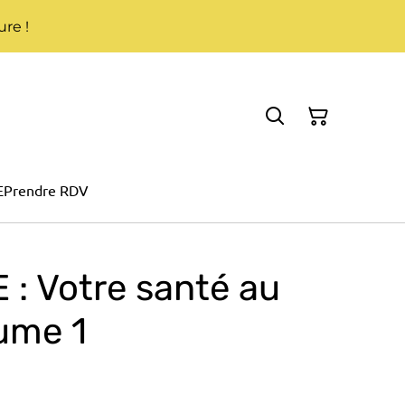
re !
E
Prendre RDV
 : Votre santé au
ume 1