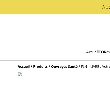
À do
Accueil
FORM
Accueil
/
Produits
/
Ouvrages Santé
/
FLN - LIVRE : Vot